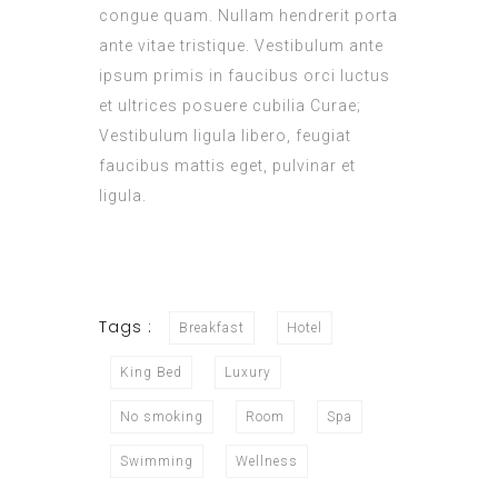
congue quam. Nullam hendrerit porta
ante vitae tristique. Vestibulum ante
ipsum primis in faucibus orci luctus
et ultrices posuere cubilia Curae;
Vestibulum ligula libero, feugiat
faucibus mattis eget, pulvinar et
ligula.
Tags :
Breakfast
Hotel
King Bed
Luxury
No smoking
Room
Spa
Swimming
Wellness