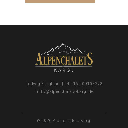
Ludwig Kargl jun. | +49 152 09107278
| info@alpenchalets-kargl.de
© 2026 Alpenchalets Kargl